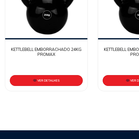
KETTLEBELL EMBORRACHADO 24KG
KETTLEBELL EMB
PROMAX
PRO
VER DETALHES
VER 